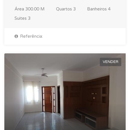
Área
300.00 M
Quartos
3
Banheiros
4
Suites
3
Referência:
VENDER