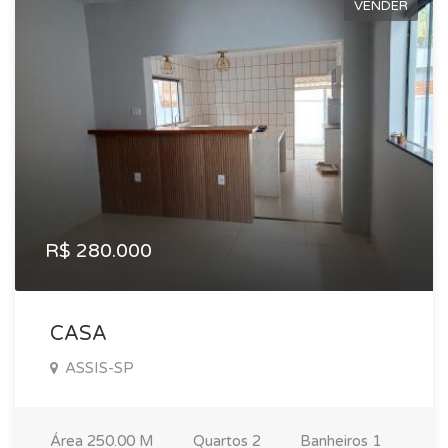
VENDER
R$ 280.000
CASA
ASSIS-SP
Área
250.00 M
Quartos
2
Banheiros
1