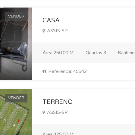
VENDER
CASA
ASSIS-SP
Área
250.00 M
Quartos
3
Banheir
Referência: 45542
VENDER
TERRENO
ASSIS-SP
Área
425.00 M