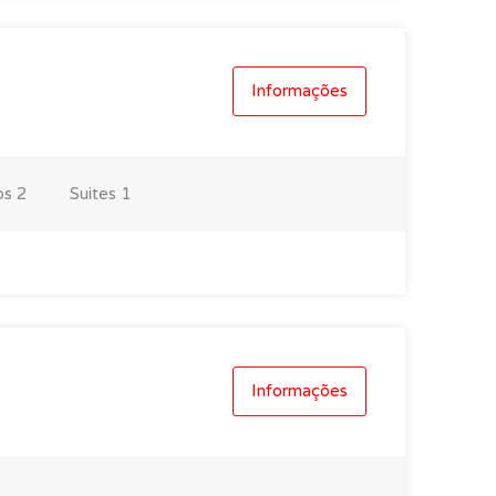
Informações
os
2
Suites
1
Informações