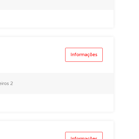
Informações
eiros
2
Informações