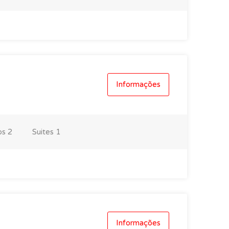
Informações
os
2
Suites
1
Informações