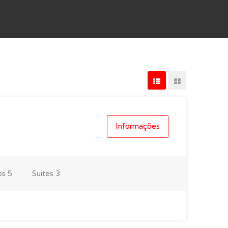
Informações
os
5
Suites
3